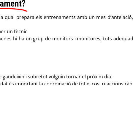
enament?
a qual prepara els entrenaments amb un mes d’antelació, b
er un tècnic.
 nenes hi ha un grup de monitors i monitores, tots adequad
e gaudeixin i sobretot vulguin tornar el pròxim dia.
dat és important la coordinació de tot el cos, reaccions ràpi