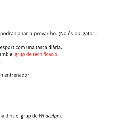
 podran anar a provar-ho. (No és obligatori,
’esport com una tasca diària.
 amb el
grup de tecnificació
.
.
 un entrenador.
ncia dins el grup de
WhatsApp
).