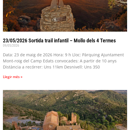
23/05/2026 Sortida trail infantil – Mollo dels 4 Termes
09/05/2026
Data: 23 de maig de 2026 Hora: 9 h Lloc: Pàrquing Ajuntament
Mont-roig del Camp Edats convocades: A partir de 10 anys
Distància a recórrer: Uns 11km Desnivell: Uns 350
Llegir més »