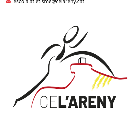
escola.atletisme@celareny.cat