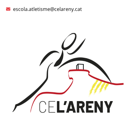
escola.atletisme@celareny.cat